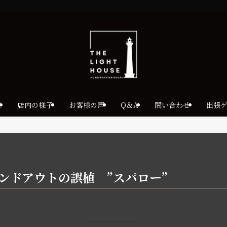
報
店内の様子
お客様の声
Q＆A
問い合わせ
出張
Y ハンドアウトの誤植 ”スパロー”